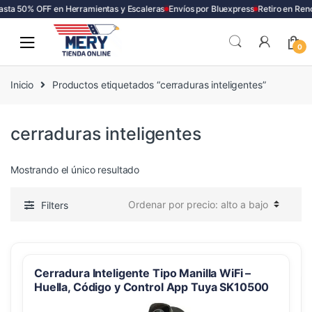
sta 50% OFF en Herramientas y Escaleras
Envíos por Bluexpress
Retiro en Ren
Skip
Skip
to
to
0
navigation
content
Inicio
Productos etiquetados “cerraduras inteligentes”
cerraduras inteligentes
Mostrando el único resultado
Filters
Cerradura Inteligente Tipo Manilla WiFi –
Huella, Código y Control App Tuya SK10500