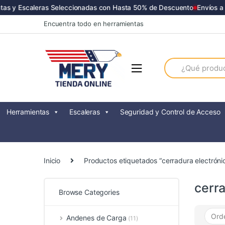
as y Escaleras Seleccionadas con Hasta 50% de Descuento
Envíos a T
Skip
Skip
Encuentra todo en herramientas
to
to
navigation
content
Search
for:
Herramientas
Escaleras
Seguridad y Control de Acceso
Inicio
Productos etiquetados “cerradura electróni
cerra
Browse Categories
Andenes de Carga
(11)