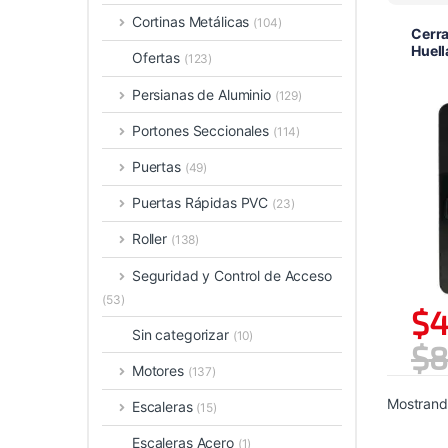
Cortinas Metálicas
(104)
Cerra
Huel
Ofertas
(123)
Persianas de Aluminio
(129)
Portones Seccionales
(114)
Puertas
(49)
Puertas Rápidas PVC
(23)
Roller
(138)
Seguridad y Control de Acceso
(53)
$
4
Sin categorizar
(10)
$
8
Motores
(137)
Mostrando
Escaleras
(15)
Escaleras Acero
(1)