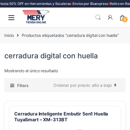
Hasta 50% OFF en Herramientas y Escaleras
Envíos por Bluexpress
Retiro en Re
Skip
Skip
to
to
0
navigation
content
Inicio
Productos etiquetados “cerradura digital con huella”
cerradura digital con huella
Mostrando el único resultado
Filters
Cerradura Inteligente Embutir 5en1 Huella
TuyaSmart – XM-313BT