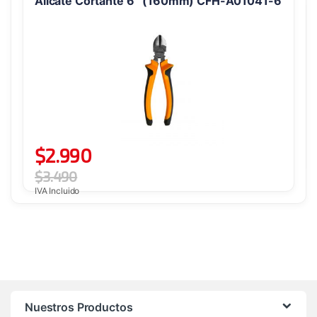
Alicate Cortante 6″ (160mm) CFH-A01041-6
$
2.990
$
3.490
IVA Incluido
Nuestros Productos