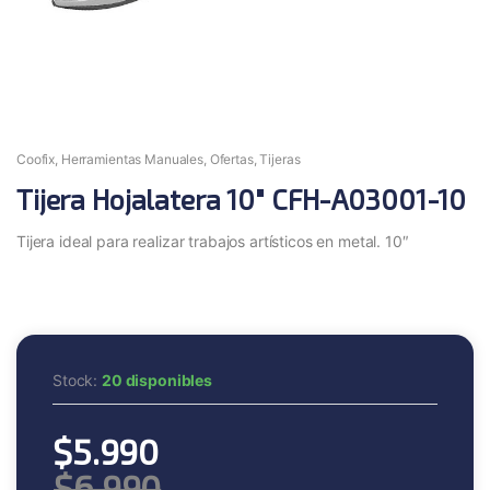
Coofix
,
Herramientas Manuales
,
Ofertas
,
Tijeras
Tijera Hojalatera 10″ CFH-A03001-10
Tijera ideal para realizar trabajos artísticos en metal. 10″
Stock:
20 disponibles
$
5.990
$
6.990