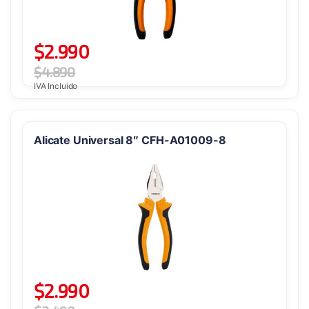
$
2.990
$
4.890
IVA Incluido
Alicate Universal 8″ CFH-A01009-8
$
2.990