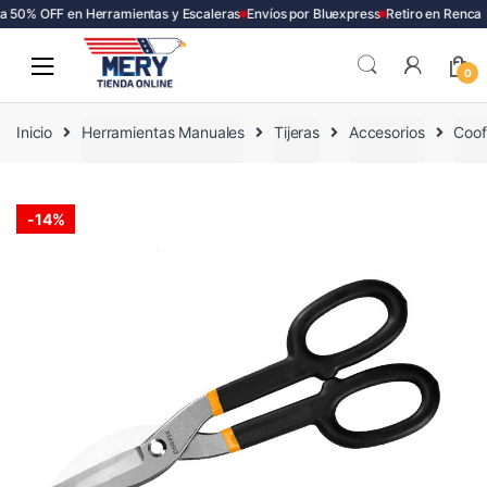
 50% OFF en Herramientas y Escaleras
Envíos por Bluexpress
Retiro en Renca
Skip
Skip
to
to
0
navigation
content
Inicio
Herramientas Manuales
Tijeras
Accesorios
Coof
-
14%