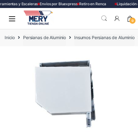
amientas y Escaleras
Envíos por Bluexpress
Retiro en Renca
Liquidación 
Skip
Skip
to
to
0
navigation
content
Inicio
Persianas de Aluminio
Insumos Persianas de Aluminio