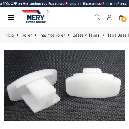
 50% OFF en Herramientas y Escaleras
Envíos por Bluexpress
Retiro en Renca
Skip
Skip
to
to
0
navigation
content
Inicio
Roller
Insumos roller
Bases y Tapas
Tapa Base 