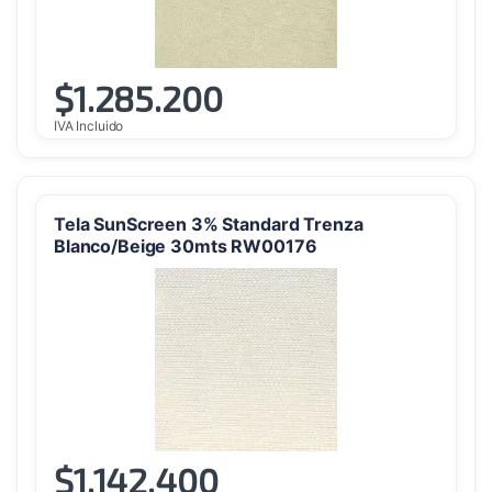
$
1.285.200
IVA Incluido
Tela SunScreen 3% Standard Trenza
Blanco/Beige 30mts RW00176
$
1.142.400