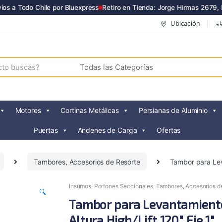
s a Todo Chile por Bluexpress
Retiro en Tienda: Jorge Hirmas 2679, R
Ubicación
Motores
Cortinas Metálicas
Persianas de Aluminio
Puertas
Andenes de Carga
Ofertas
Tambores, Accesorios de Resorte
Tambor para Lev
Insumos
,
Portones Seccionales
,
Tambores, Accesorios d
🔍
Tambor para Levantamient
Altura High/Lift 120″ Eje 1″