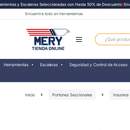
ientas y Escaleras Seleccionadas con Hasta 50% de Descuento
Envío
Skip
Skip
Encuentra todo en herramientas
to
to
navigation
content
Search
for:
Herramientas
Escaleras
Seguridad y Control de Acceso
Inicio
Portones Seccionales
Insumos