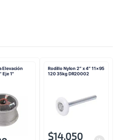
 Elevación
Rodillo Nylon 2″ x 4″ 11×95
 Eje 1″
120 35kg DR20002
$
14.050