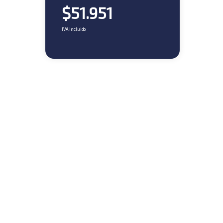
$
51.951
IVA Incluido