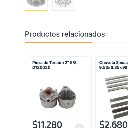
Productos relacionados
Pieza de Torsión 2″ 5/8″
Chaveta Zinca
D120020
9.53×6.35×96
$
11.280
$
2.680