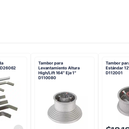
da
Tambor para
Tambor para
 D26062
Levantamiento Altura
Estándar 12″
High/Lift 164″ Eje 1″
D112001
D110080