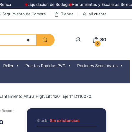
enca
Liquidación de Bodega
Herramientas y Escaleras Selecc
Seguimiento de Compra
Tienda
Mi cuenta
$
0
0
Roller
Puertas Rápidas PVC
Portones Seccionales
antamiento Altura High/Lift 120″ Eje 1″ D110070
e Resorte
o
Stock:
Sin existencias