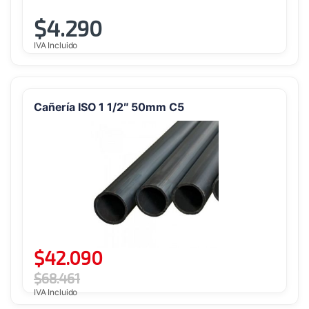
$
4.290
IVA Incluido
Cañería ISO 1 1/2″ 50mm C5
$
42.090
$
68.461
IVA Incluido