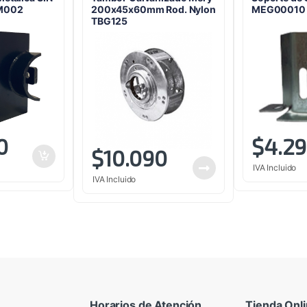
M002
200x45x60mm Rod. Nylon
MEG00010
TBG125
0
$
4.2
$
10.090
IVA Incluido
IVA Incluido
Horarios de Atención
Tienda Onl