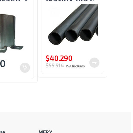
$
40.290
90
$
55.514
IVA Incluido
ine
MERY