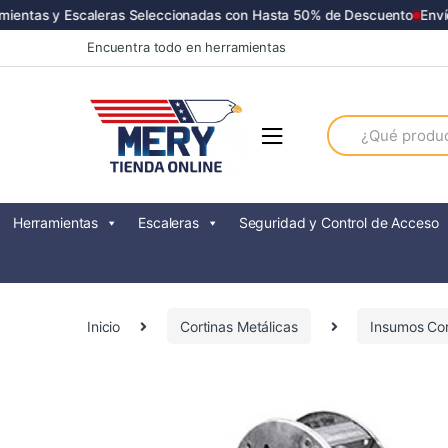
entas y Escaleras Seleccionadas con Hasta 50% de Descuento
Envíos
Skip
Skip
Encuentra todo en herramientas
to
to
navigation
content
Search
for:
Herramientas
Escaleras
Seguridad y Control de Acceso
Inicio
Cortinas Metálicas
Insumos Cor