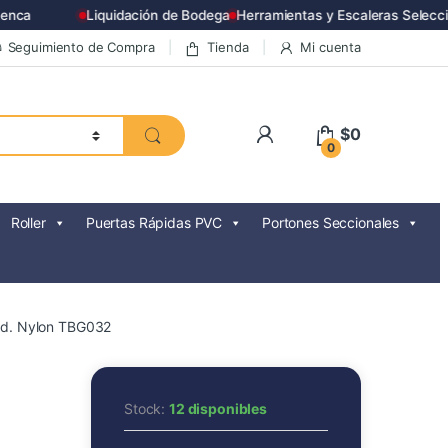
nca
Liquidación de Bodega
Herramientas y Escaleras Selecci
Seguimiento de Compra
Tienda
Mi cuenta
$
0
0
Roller
Puertas Rápidas PVC
Portones Seccionales
d. Nylon TBG032
Stock:
12 disponibles