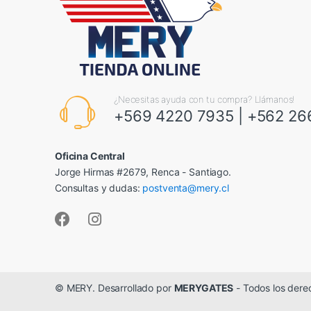
¿Necesitas ayuda con tu compra? Llámanos!
+569 4220 7935
|
+562 26
Oficina Central
Jorge Hirmas #2679, Renca - Santiago.
Consultas y dudas:
postventa@mery.cl
© MERY. Desarrollado por
MERYGATES
- Todos los dere