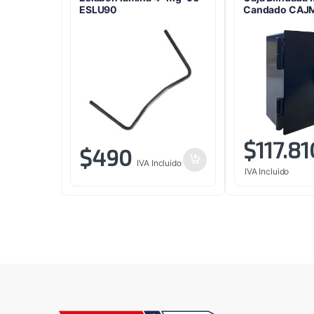
ESLU90
Candado CAJ
$
117.81
$
490
IVA Incluido
IVA Incluido