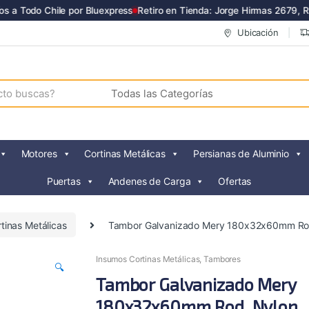
 a Todo Chile por Bluexpress
Retiro en Tienda: Jorge Hirmas 2679, Re
Ubicación
Motores
Cortinas Metálicas
Persianas de Aluminio
Puertas
Andenes de Carga
Ofertas
tinas Metálicas
Tambor Galvanizado Mery 180x32x60mm Ro
Insumos Cortinas Metálicas
,
Tambores
🔍
Tambor Galvanizado Mery
180x32x60mm Rod. Nylon