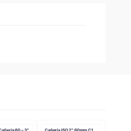
Cañería 60 – 3″
Cañería ISO 2″ 60mm C1