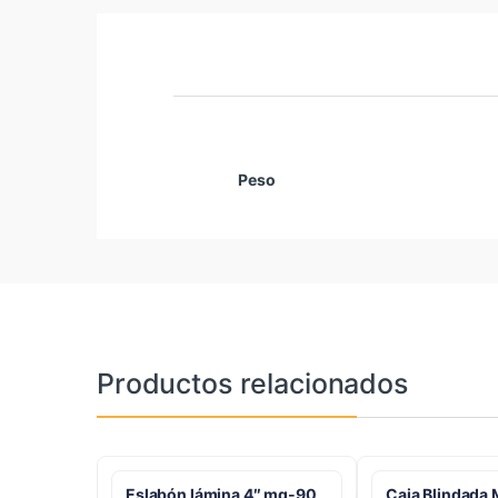
Peso
Productos relacionados
Eslabón lámina 4″ mg-90
Caja Blindada 