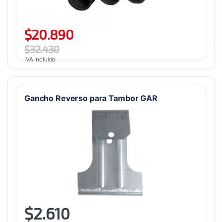
$
20.890
$
32.430
IVA Incluido
Gancho Reverso para Tambor GAR
$
2.610