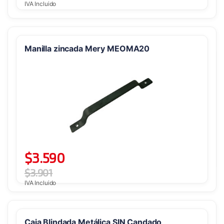
IVA Incluido
Manilla zincada Mery MEOMA20
$
3.590
$
3.901
IVA Incluido
Caja Blindada Metálica SIN Candado