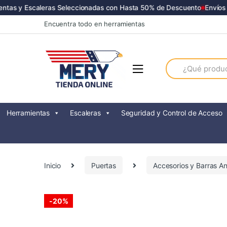
as y Escaleras Seleccionadas con Hasta 50% de Descuento
Envíos a T
Skip
Skip
Encuentra todo en herramientas
to
to
navigation
content
Search
for:
Herramientas
Escaleras
Seguridad y Control de Acceso
Inicio
Puertas
Accesorios y Barras An
-
20%