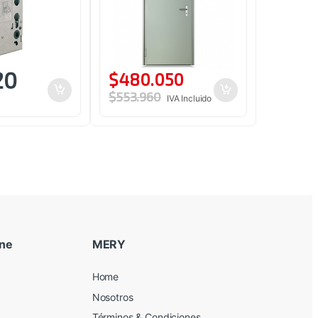
20
$
480.050
$
553.960
IVA Incluido
ine
MERY
Home
Nosotros
Términos & Condiciones