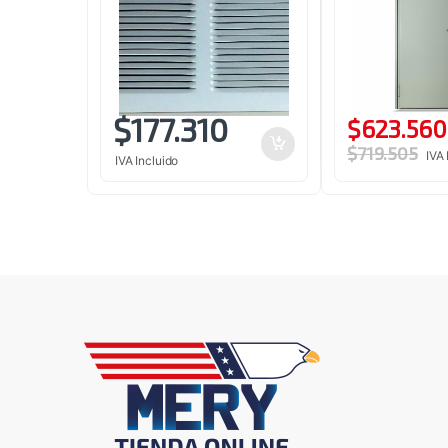
$
177.310
$
623.560
$
719.505
IVA 
IVA Incluido