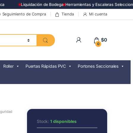
Liquidación de Bodega
Herramientas y Escaleras Seleccionad
Seguimiento de Compra
Tienda
Mi cuenta
$
0
0
Roller
Puertas Rápidas PVC
Portones Seccionales
eguridad
Stock:
1 disponibles