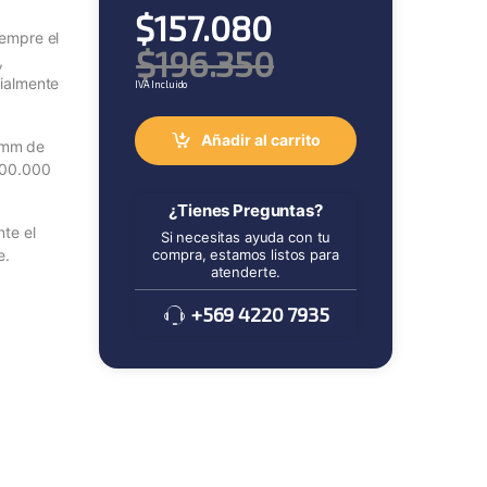
$
157.080
iempre el
$
196.350
,
cialmente
IVA Incluido
Añadir al carrito
0mm de
 500.000
¿Tienes Preguntas?
nte el
Si necesitas ayuda con tu
compra, estamos listos para
e.
atenderte.
+569 4220 7935