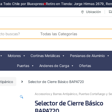
odo Chile por Bluexpress
Retiro en Tienda: Jorge Hirmas 2679, Renca
Ubicación
Motores
Cortinas Metálicas
Persianas de Aluminio
Puertas
Andenes de Carga
Ofertas
tipánico
Selector de Cierre Básico BAPA720
Accesorios y Barras Antipánico
,
Puertas Cortafuego y S
🔍
Selector de Cierre Básico
BAPA720