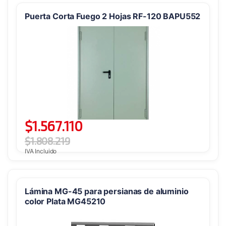
Puerta Corta Fuego 2 Hojas RF-120 BAPU552
$
1.567.110
$
1.808.219
IVA Incluido
Lámina MG-45 para persianas de aluminio
color Plata MG45210