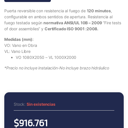
Puerta reversible con resistencia al fuego de
120 minutos
,
configurable en ambos sentidos de apertura. Resistencia al
fuego testada según
normativa ANSI/UL 10B – 2009
“Fire tests
of door assemblies” y
Certificado ISO 9001 :2008.
Medidas (mm):
VO: Vano en Obra
VL: Vano Libre
VO 1080X2050 – VL 1000X2000
*Precio no incluye instalación-No incluye brazo hidráulico
Stock:
Sin existencias
$
916.761