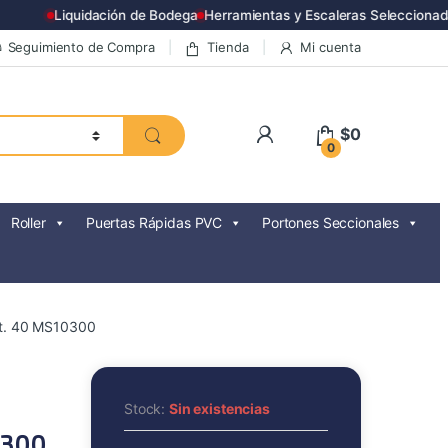
Liquidación de Bodega
Herramientas y Escaleras Seleccionada
Seguimiento de Compra
Tienda
Mi cuenta
$
0
0
Roller
Puertas Rápidas PVC
Portones Seccionales
ct. 40 MS10300
Stock:
Sin existencias
0300