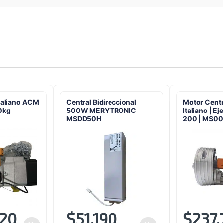
Italiano ACM
Central Bidireccional
Motor Cent
0kg
500W MERYTRONIC
Italiano | E
MSDD50H
200 | MS0
020
$
51.190
$
237.