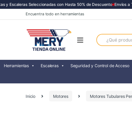
 y Escaleras Seleccionadas con Hasta 50% de Descuento
Envíos a Tod
Skip
Skip
Encuentra todo en herramientas
to
to
navigation
content
Search
for:
Herramientas
Escaleras
Seguridad y Control de Acceso
Inicio
Motores
Motores Tubulares Per