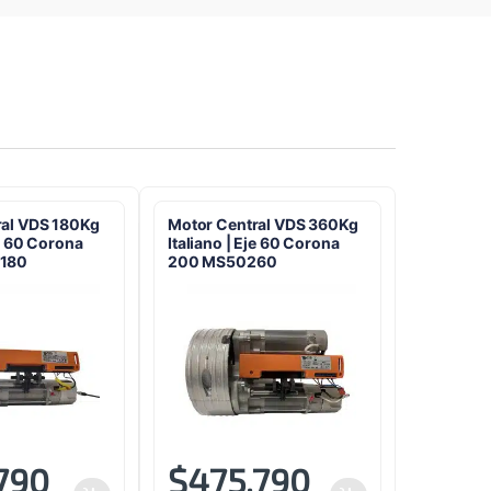
ral VDS 180Kg
Motor Central VDS 360Kg
je 60 Corona
Italiano | Eje 60 Corona
0180
200 MS50260
790
$
475.790