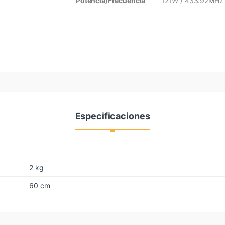
Potencia/Frecuencia
121W / 433.92MHz
Especificaciones
2 kg
60 cm