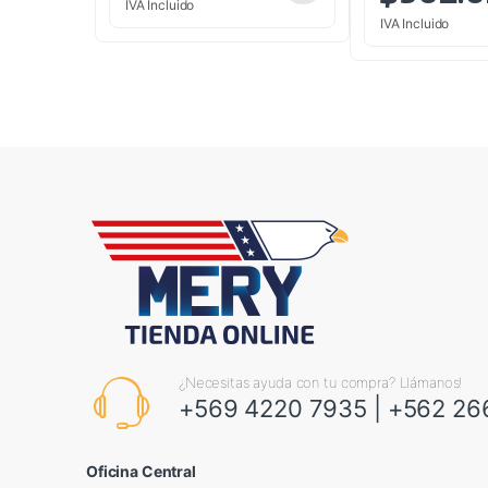
IVA Incluido
IVA Incluido
¿Necesitas ayuda con tu compra? Llámanos!
+569 4220 7935
|
+562 26
Oficina Central