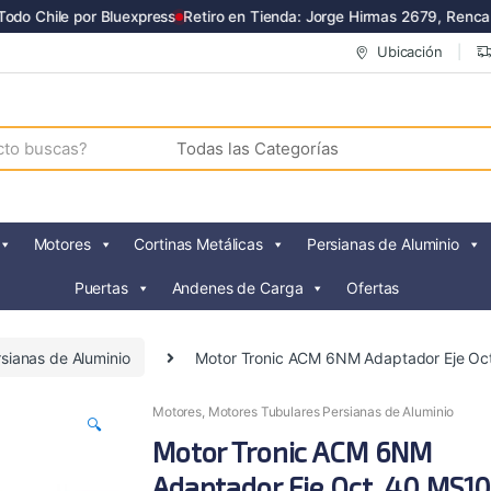
o Chile por Bluexpress
Retiro en Tienda: Jorge Hirmas 2679, Renca
Ubicación
Motores
Cortinas Metálicas
Persianas de Aluminio
Puertas
Andenes de Carga
Ofertas
sianas de Aluminio
Motor Tronic ACM 6NM Adaptador Eje O
Motores
,
Motores Tubulares Persianas de Aluminio
🔍
Motor Tronic ACM 6NM
Adaptador Eje Oct. 40 MS1