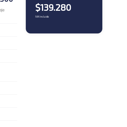
$
139.280
eje
IVA Incluido