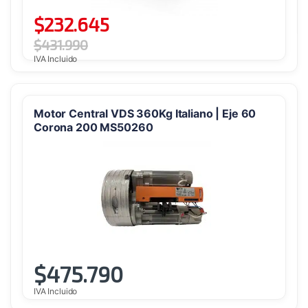
$
232.645
$
431.990
IVA Incluido
Motor Central VDS 360Kg Italiano | Eje 60
Corona 200 MS50260
$
475.790
IVA Incluido