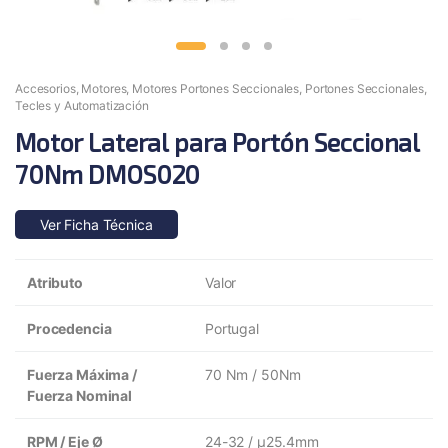
Accesorios
,
Motores
,
Motores Portones Seccionales
,
Portones Seccionales
,
Tecles y Automatización
Motor Lateral para Portón Seccional
70Nm DMOS020
Ver Ficha Técnica
Atributo
Valor
Procedencia
Portugal
Fuerza Máxima /
70 Nm / 50Nm
Fuerza Nominal
RPM / Eje Ø
24-32 / µ25.4mm