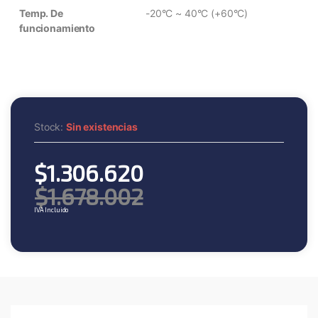
Temp. De
-20°C ~ 40°C (+60°C)
funcionamiento
Stock:
Sin existencias
$
1.306.620
$
1.678.002
IVA Incluido