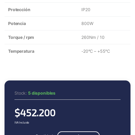
Protección
IP20
Potencia
800W
Torque / rpm
260Nm / 10
Temperatura
-20°C – +55°C
Stock:
5 disponibles
$
452.200
IVA Incluido