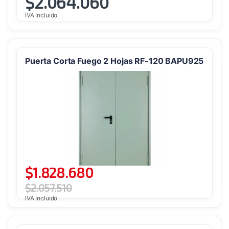
$
2.064.060
IVA Incluido
Puerta Corta Fuego 2 Hojas RF-120 BAPU925
$
1.828.680
$
2.057.510
IVA Incluido