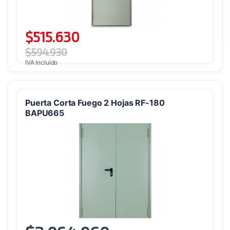
$
515.630
$
594.930
IVA Incluido
Puerta Corta Fuego 2 Hojas RF-180
BAPU665