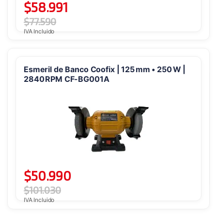
$
58.991
$
77.590
IVA Incluido
Esmeril de Banco Coofix | 125 mm • 250 W |
2840 RPM CF-BG001A
$
50.990
$
101.030
IVA Incluido