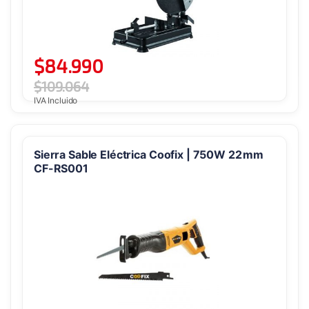
$
84.990
$
109.064
IVA Incluido
Sierra Sable Eléctrica Coofix | 750W 22 mm
CF-RS001