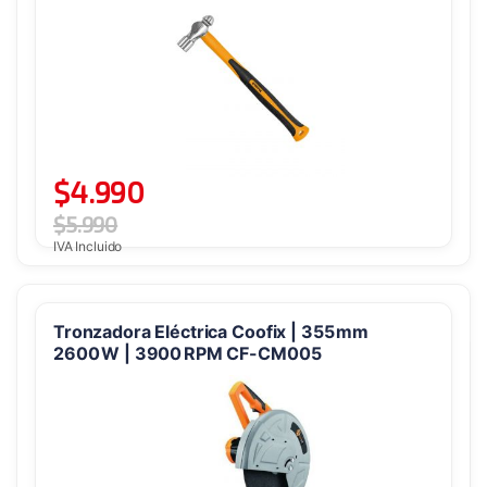
$
4.990
$
5.990
IVA Incluido
Tronzadora Eléctrica Coofix | 355 mm
2600 W | 3900 RPM CF-CM005