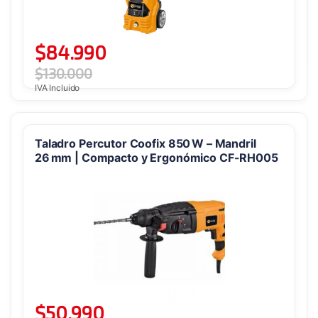
$
84.990
$
130.000
IVA Incluido
Taladro Percutor Coofix 850 W – Mandril
26 mm | Compacto y Ergonómico CF-RH005
$
50.990