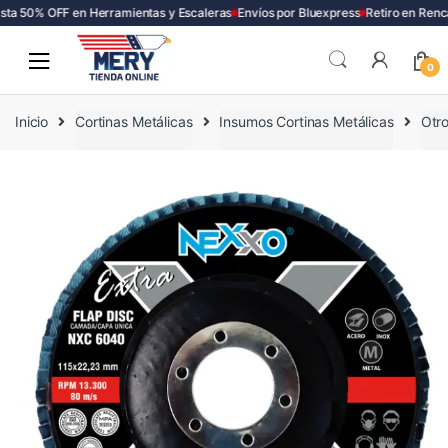
a 50% OFF en Herramientas y Escaleras
Envíos por Bluexpress
Retiro en Renca
Skip
Skip
to
to
0
navigation
content
Inicio
Cortinas Metálicas
Insumos Cortinas Metálicas
Otro