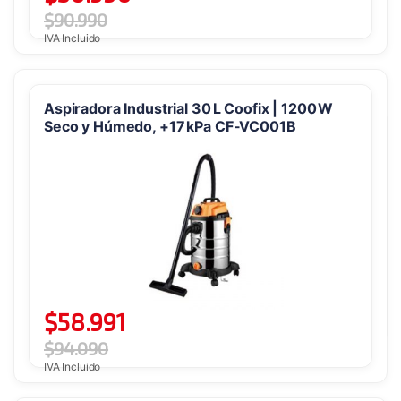
$
90.990
IVA Incluido
Aspiradora Industrial 30 L Coofix | 1200 W
Seco y Húmedo, +17 kPa CF‑VC001B
$
58.991
$
94.090
IVA Incluido