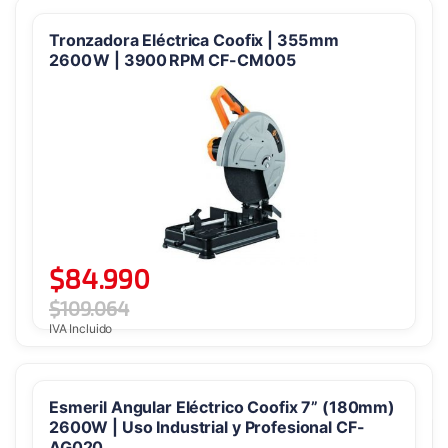
Tronzadora Eléctrica Coofix | 355 mm
2600 W | 3900 RPM CF-CM005
$
84.990
$
109.064
IVA Incluido
Esmeril Angular Eléctrico Coofix 7” (180mm)
2600W | Uso Industrial y Profesional CF-
AG020