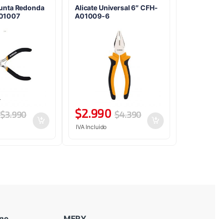
Punta Redonda
Alicate Universal 6″ CFH-
A01007
A01009-6
$
2.990
$
3.990
$
4.390
IVA Incluido
ine
MERY