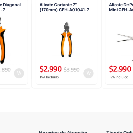
te Diagonal
Alicate Cortante 7″
Alicate De 
1-7
(170mm) CFH-A01041-7
Mini CFH-
$
2.990
$
2.990
.890
$
3.990
IVA Incluido
IVA Incluido
Horarios de Atención
Tienda Onl