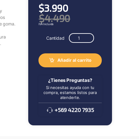
$
3.990
 y
$
4.490
los
de goma.
IVA Incluido
ura
Cantidad
.
Añadir al carrito
¿Tienes Preguntas?
Si necesitas ayuda con tu
compra, estamos listos para
atenderte.
+569 4220 7935