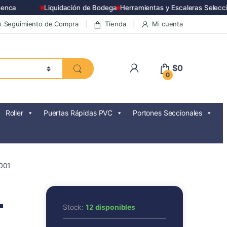
nca
Liquidación de Bodega
Herramientas y Escaleras Selecci
Seguimiento de Compra
Tienda
Mi cuenta
$
0
0
Roller
Puertas Rápidas PVC
Portones Seccionales
001
″
Stock:
12 disponibles