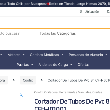
 a Todo Chile por Bluexpress
Retiro en Tienda: Jorge Hirmas 2679, Re
Ubicación
Motores
Cortinas Metálicas
Persianas de Aluminio
Puertas
Andenes de Carga
Ofertas
ora
Coofix
Cortador De Tubos De Pvc 8″ CFH-J01
Coofix
,
Cortadora
,
Herramientas Manuales
,
Ofertas
🔍
Cortador De Tubos De Pvc 8
CFH-J01001