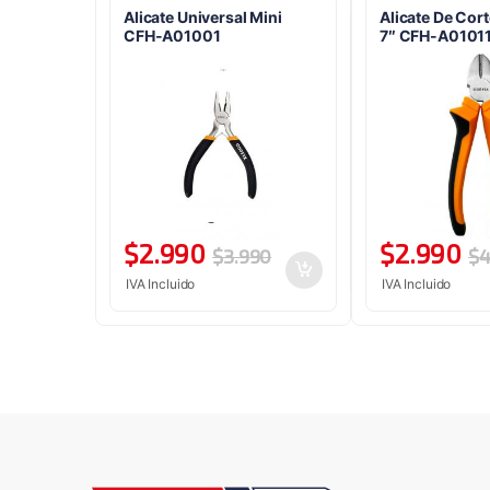
Alicate Universal Mini
Alicate De Cor
CFH-A01001
7″ CFH-A0101
$
2.990
$
2.990
$
3.990
$
4
IVA Incluido
IVA Incluido