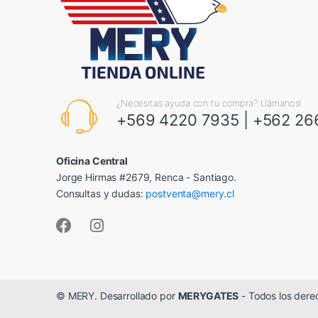
¿Necesitas ayuda con tu compra? Llámanos!
+569 4220 7935
|
+562 26
Oficina Central
Jorge Hirmas #2679, Renca - Santiago.
Consultas y dudas:
postventa@mery.cl
© MERY. Desarrollado por
MERYGATES
- Todos los dere