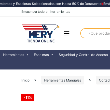
entas y Escaleras Seleccionadas con Hasta 50% de Descuento
Envíos
Skip
Skip
Encuentra todo en herramientas
to
to
navigation
content
Search
for:
Herramientas
Escaleras
Seguridad y Control de Acceso
Inicio
Herramientas Manuales
Cortad
-
11%