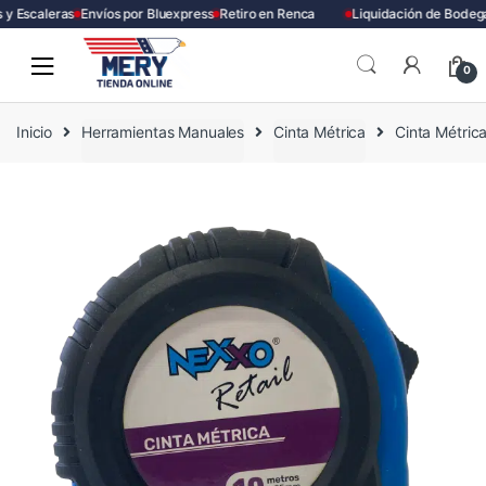
y Escaleras
Envíos por Bluexpress
Retiro en Renca
Liquidación de Bodega
Skip
Skip
to
to
0
navigation
content
Inicio
Herramientas Manuales
Cinta Métrica
Cinta Métri