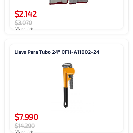
$
2.142
$
3.070
IVA Incluido
Llave Para Tubo 24″ CFH-A11002-24
$
7.990
$
14.290
IVA Incluido