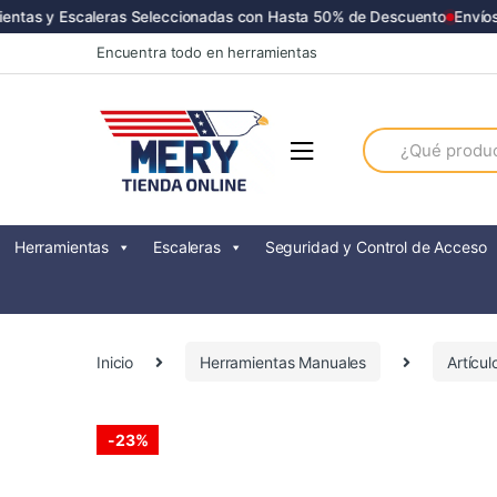
tas y Escaleras Seleccionadas con Hasta 50% de Descuento
Envíos a
Skip
Skip
Encuentra todo en herramientas
to
to
navigation
content
Search
for:
Herramientas
Escaleras
Seguridad y Control de Acceso
Inicio
Herramientas Manuales
Artícu
-
23%