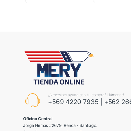
¿Necesitas ayuda con tu compra? Llámanos!
+569 4220 7935
|
+562 26
Oficina Central
Jorge Hirmas #2679, Renca - Santiago.