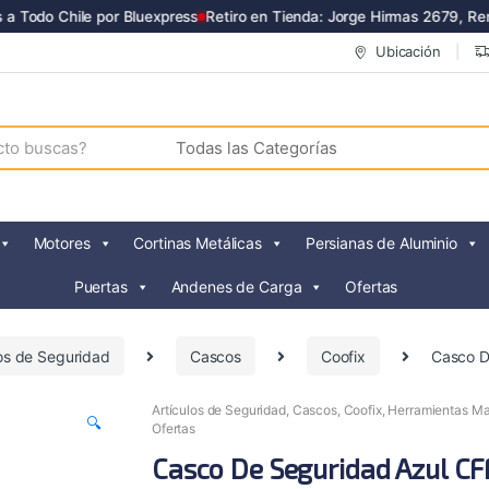
 Todo Chile por Bluexpress
Retiro en Tienda: Jorge Hirmas 2679, Renc
Ubicación
Motores
Cortinas Metálicas
Persianas de Aluminio
Puertas
Andenes de Carga
Ofertas
los de Seguridad
Cascos
Coofix
Casco D
Artículos de Seguridad
,
Cascos
,
Coofix
,
Herramientas M
🔍
Ofertas
Casco De Seguridad Azul CF