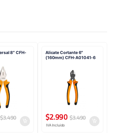
versal 8″ CFH-
Alicate Cortante 6″
(160mm) CFH-A01041-6
$
2.990
$
3.490
$
3.490
IVA Incluido