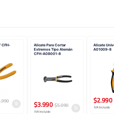
″ CFH-
Alicate Para Cortar
Alicate Uni
Extremos Tipo Alemán
A01009-8
CFH-A08001-8
$
2.990
.990
$
3.990
$
5.090
IVA Incluido
IVA Incluido