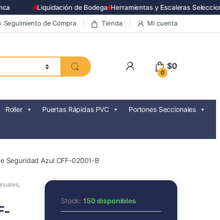
a
Liquidación de Bodega
Herramientas y Escaleras Seleccion
Seguimiento de Compra
Tienda
Mi cuenta
$
0
0
Roller
Puertas Rápidas PVC
Portones Seccionales
e Seguridad Azul CFF-02001-B
anuales
,
Stock:
150 disponibles
F-