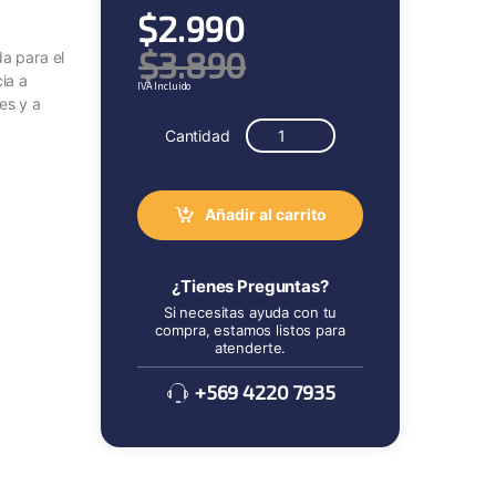
$
2.990
$
3.890
a para el
ia a
IVA Incluido
es y a
Cantidad
Añadir al carrito
¿Tienes Preguntas?
Si necesitas ayuda con tu
compra, estamos listos para
atenderte.
+569 4220 7935