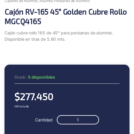
Cajones de Aluminio
,
Insumos Persianas de Aluminio
Cajón RV-165 45° Golden Cubre Rollo
MGCQ4165
Cajón cubre rollo 165 de 45° para persianas de aluminio.
Disponible en tiras de 5.80 mts.
Stock:
5 disponibles
$
277.450
IVA Incluido
Cantidad