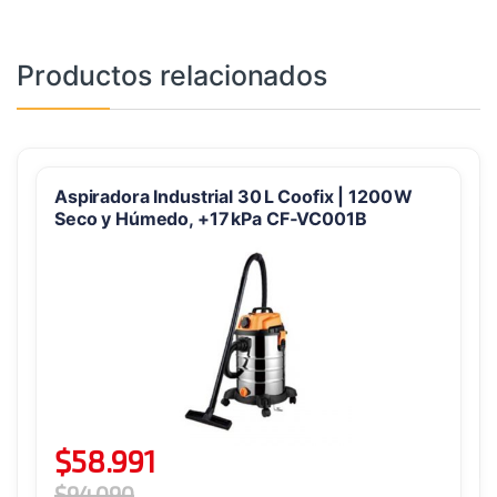
Productos relacionados
Aspiradora Industrial 30 L Coofix | 1200 W
Seco y Húmedo, +17 kPa CF‑VC001B
$
58.991
$
94.090