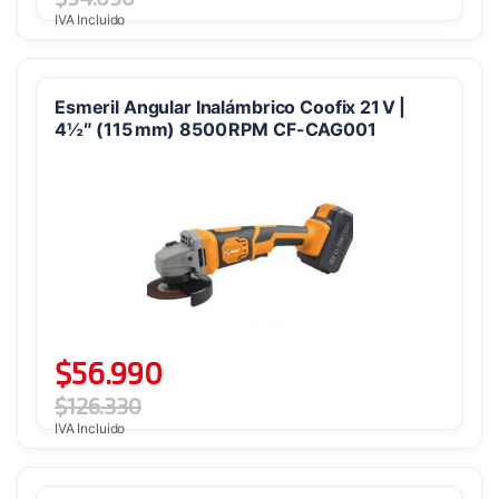
IVA Incluido
Esmeril Angular Inalámbrico Coofix 21 V |
4½″ (115 mm) 8500 RPM CF-CAG001
$
56.990
$
126.330
IVA Incluido