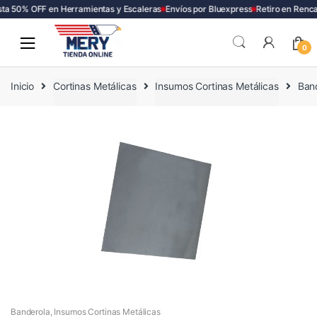
a 50% OFF en Herramientas y Escaleras
Envíos por Bluexpress
Retiro en Renca
Skip
Skip
to
to
0
navigation
content
Inicio
Cortinas Metálicas
Insumos Cortinas Metálicas
Ban
Banderola
,
Insumos Cortinas Metálicas