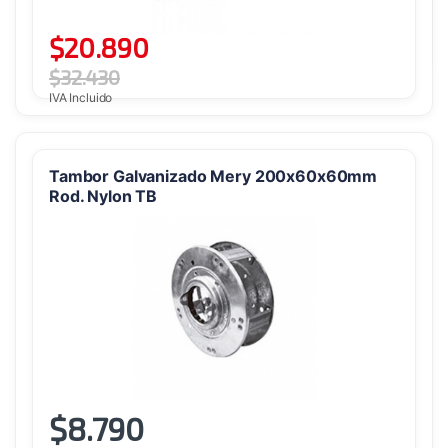
$
20.890
$
32.430
IVA Incluido
Tambor Galvanizado Mery 200x60x60mm
Rod. Nylon TB
$
8.790