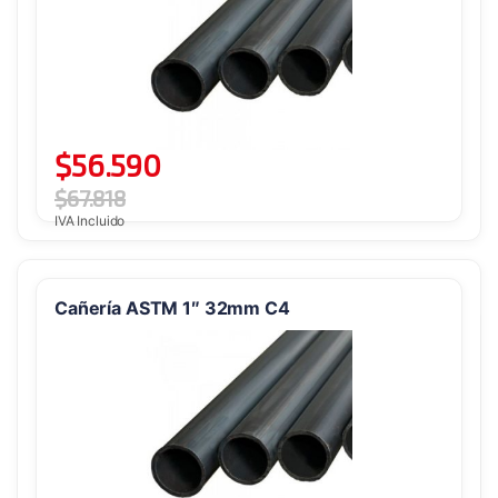
$
56.590
$
67.818
IVA Incluido
Cañería ASTM 1″ 32mm C4