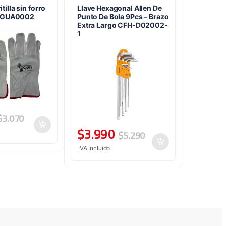
tilla sin forro
Llave Hexagonal Allen De
10 GUA0002
Punto De Bola 9Pcs – Brazo
Extra Largo CFH-D02002-
1
$
3.070
$
3.990
$
5.290
IVA Incluido