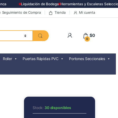
ca
Liquidación de Bodega
Herramientas y Escaleras Seleccio
Seguimiento de Compra
Tienda
Mi cuenta
$
0
0
Roller
Puertas Rápidas PVC
Portones Seccionales
Stock:
30 disponibles