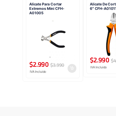
Alicate Para Cortar
Alicate De Cor
Extremos Mini CFH-
6″ CFH-A0101
A01005
$
2.990
$
4
$
2.990
$
3.990
IVA Incluido
IVA Incluido