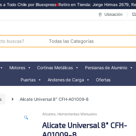
a Todo Chile por Bluexpress
Retiro en Tienda: Jorge Hirmas 2679, Ren
Ubicación
Motores
Cortinas Metálicas
Persianas de Aluminio
Puertas
Andenes de Carga
Ofertas
s
Alicate Universal 8″ CFH-A01009-8
Alicates
,
Herramientas Manuales
🔍
Alicate Universal 8″ CFH-
A01009-8