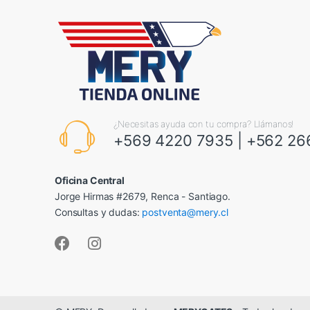
¿Necesitas ayuda con tu compra? Llámanos!
+569 4220 7935
|
+562 26
Oficina Central
Jorge Hirmas #2679, Renca - Santiago.
Consultas y dudas:
postventa@mery.cl