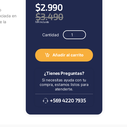
$
2.990
o
$
3.490
nciada en
e la
IVA Incluido
Cantidad
Añadir al carrito
¿Tienes Preguntas?
Si necesitas ayuda con tu
compra, estamos listos para
atenderte.
+569 4220 7935