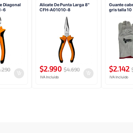
te Diagonal
Alicate De Punta Larga 8″
Guante cabri
1-6
CFH-A01010-8
gris talla 
$
2.990
$
2.142
.290
$
4.690
IVA Incluido
IVA Incluido