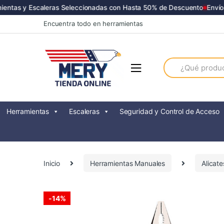
ntas y Escaleras Seleccionadas con Hasta 50% de Descuento
Envíos 
Skip
Skip
Encuentra todo en herramientas
to
to
navigation
content
Search
for:
Herramientas
Escaleras
Seguridad y Control de Acceso
Inicio
Herramientas Manuales
Alicate
-
14%