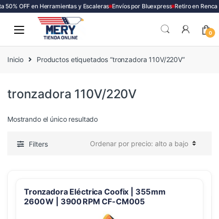
a 50% OFF en Herramientas y Escaleras
Envíos por Bluexpress
Retiro en Renca
Skip
Skip
to
to
0
navigation
content
Inicio
Productos etiquetados “tronzadora 110V/220V”
tronzadora 110V/220V
Mostrando el único resultado
Filters
Tronzadora Eléctrica Coofix | 355 mm
2600 W | 3900 RPM CF-CM005