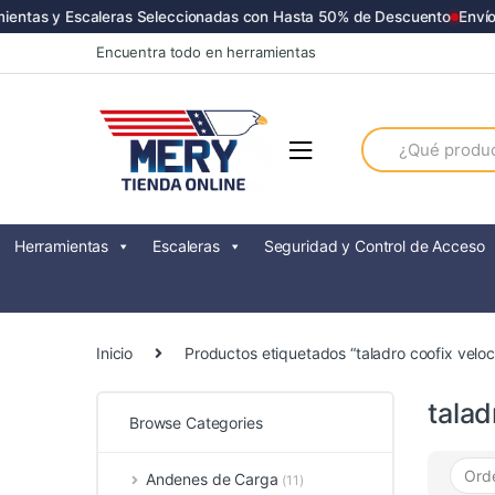
entas y Escaleras Seleccionadas con Hasta 50% de Descuento
Envíos
Skip
Skip
Encuentra todo en herramientas
to
to
navigation
content
Search
for:
Herramientas
Escaleras
Seguridad y Control de Acceso
Inicio
Productos etiquetados “taladro coofix veloc
talad
Browse Categories
Andenes de Carga
(11)