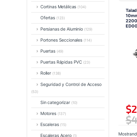
Cortinas Metálicas
(104)
Talad
10mm 
Ofertas
(123)
2200r
ED0
Persianas de Aluminio
(129)
Portones Seccionales
(114)
Puertas
(49)
Puertas Rápidas PVC
(23)
Roller
(138)
Seguridad y Control de Acceso
(53)
Sin categorizar
(10)
$
2
Motores
(137)
$
4
Escaleras
(15)
Mostrando
Escaleras Acero
(1)