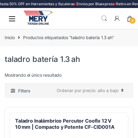
asta 50% OFF en Herramientas y Escaleras
Envíos por Bluexpress
Retiro en Re
Skip
Skip
to
to
0
navigation
content
Inicio
Productos etiquetados “taladro batería 1.3 ah”
taladro batería 1.3 ah
Mostrando el único resultado
Filters
Taladro Inalámbrico Percutor Coofix 12 V
10 mm | Compacto y Potente CF-CID001A