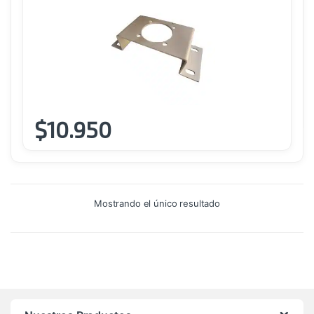
$
10.950
Este
producto
tiene
múltiples
variantes.
Mostrando el único resultado
Las
opciones
se
pueden
elegir
en
la