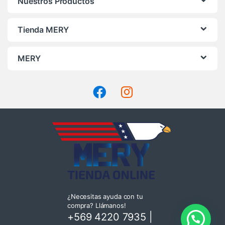
Nuestros Productos
página
de
Tienda MERY
producto
MERY
¿Necesitas ayuda con tu
compra? Llámanos!
+569 4220 7935
|