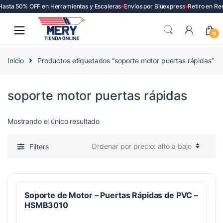
asta 50% OFF en Herramientas y Escaleras
Envíos por Bluexpress
Retiro en Re
Skip
Skip
to
to
0
navigation
content
Inicio
Productos etiquetados “soporte motor puertas rápidas”
soporte motor puertas rápidas
Mostrando el único resultado
Filters
Soporte de Motor – Puertas Rápidas de PVC –
HSMB3010