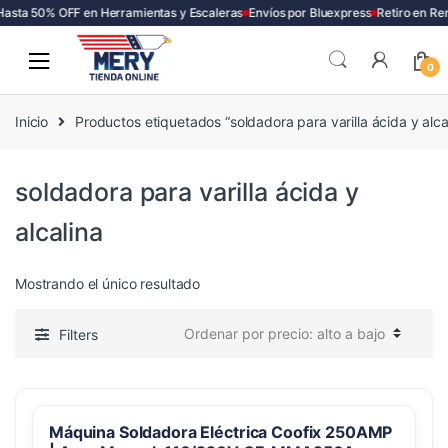
asta 50% OFF en Herramientas y Escaleras
Envíos por Bluexpress
Retiro en Re
Skip
Skip
to
to
0
navigation
content
Inicio
Productos etiquetados “soldadora para varilla ácida y alca
soldadora para varilla ácida y
alcalina
Mostrando el único resultado
Filters
Máquina Soldadora Eléctrica Coofix 250AMP