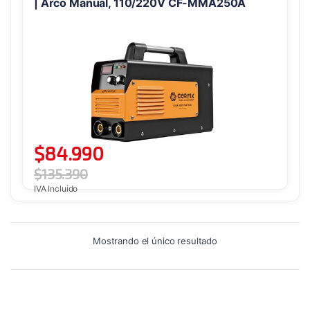
| Arco Manual, 110/220V CF-MMA250A
$
84.990
$
135.390
IVA Incluido
Mostrando el único resultado