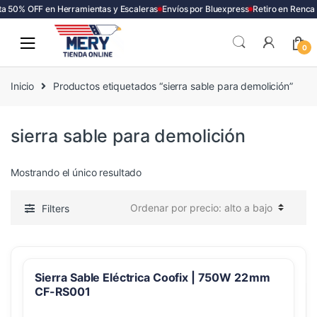
a 50% OFF en Herramientas y Escaleras
Envíos por Bluexpress
Retiro en Renca
Skip
Skip
to
to
0
navigation
content
Inicio
Productos etiquetados “sierra sable para demolición”
sierra sable para demolición
Mostrando el único resultado
Filters
Sierra Sable Eléctrica Coofix | 750W 22 mm
CF-RS001