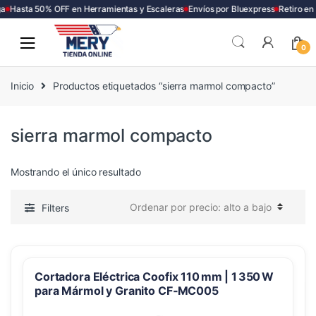
a
Hasta 50% OFF en Herramientas y Escaleras
Envíos por Bluexpress
Retiro en
Skip
Skip
to
to
0
navigation
content
Inicio
Productos etiquetados “sierra marmol compacto”
sierra marmol compacto
Mostrando el único resultado
Filters
Cortadora Eléctrica Coofix 110 mm | 1 350 W
para Mármol y Granito CF‑MC005