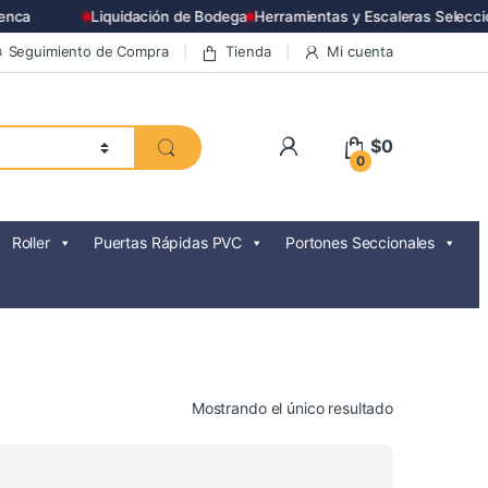
enca
Liquidación de Bodega
Herramientas y Escaleras Selecci
Seguimiento de Compra
Tienda
Mi cuenta
$
0
0
Roller
Puertas Rápidas PVC
Portones Seccionales
Mostrando el único resultado