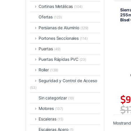
Cortinas Metálicas
(104)
Sierr
255 
Ofertas
(123)
Bise
Persianas de Aluminio
(129)
Portones Seccionales
(114)
Puertas
(49)
Puertas Rápidas PVC
(23)
Roller
(138)
Seguridad y Control de Acceso
(53)
$
9
Sin categorizar
(10)
$
1
Motores
(137)
Escaleras
(15)
Mostrando
Escaleras Acero
(1)