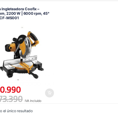
a Ingleteadora Coofix –
mm, 2200 W | 6000 rpm, 45°
l CF‑MS001
0.990
73.390
IVA Incluido
 el único resultado