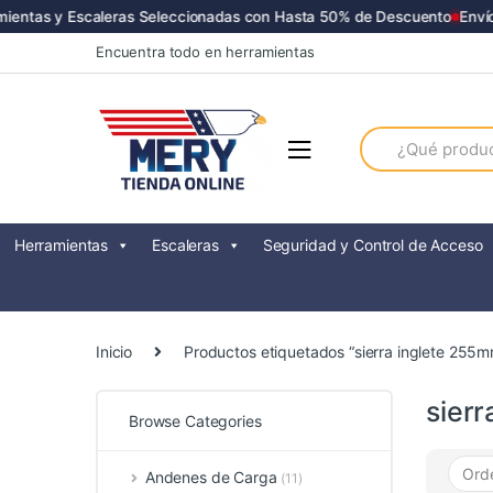
ientas y Escaleras Seleccionadas con Hasta 50% de Descuento
Envíos
Skip
Skip
Encuentra todo en herramientas
to
to
navigation
content
Search
for:
Herramientas
Escaleras
Seguridad y Control de Acceso
Inicio
Productos etiquetados “sierra inglete 255
sier
Browse Categories
Andenes de Carga
(11)