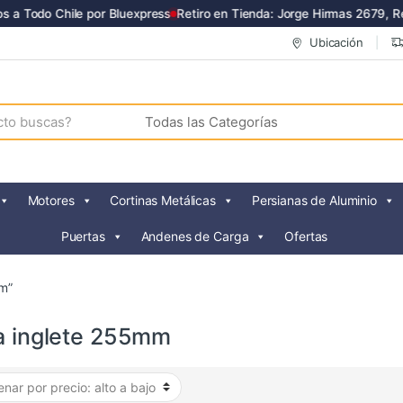
 a Todo Chile por Bluexpress
Retiro en Tienda: Jorge Hirmas 2679, R
Ubicación
Motores
Cortinas Metálicas
Persianas de Aluminio
Puertas
Andenes de Carga
Ofertas
mm”
ra inglete 255mm