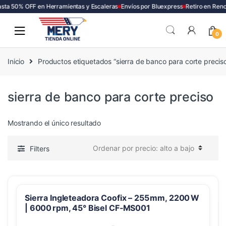
sta 50% OFF en Herramientas y Escaleras
Envíos por Bluexpress
Retiro en Renc
Skip
Skip
to
to
0
navigation
content
Inicio
Productos etiquetados “sierra de banco para corte precis
sierra de banco para corte preciso
Mostrando el único resultado
Filters
Sierra Ingleteadora Coofix – 255 mm, 2200 W
| 6000 rpm, 45° Bisel CF‑MS001