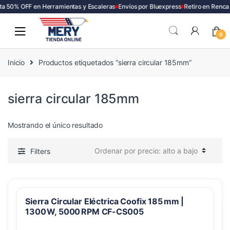
a 50% OFF en Herramientas y Escaleras
Envíos por Bluexpress
Retiro en Renca
Skip
Skip
to
to
0
navigation
content
Inicio
Productos etiquetados “sierra circular 185mm”
sierra circular 185mm
Mostrando el único resultado
Filters
Sierra Circular Eléctrica Coofix 185 mm |
1300 W, 5000 RPM CF-CS005