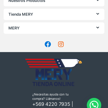
Nuestros Productos
página
de
Tienda MERY
producto
MERY
¿Necesitas ayuda con tu
compra? Llámanos!
+569 4220 7935
|