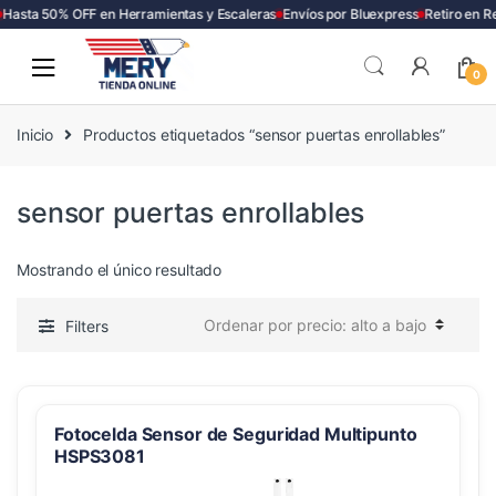
Hasta 50% OFF en Herramientas y Escaleras
Envíos por Bluexpress
Retiro en R
Skip
Skip
to
to
0
navigation
content
Inicio
Productos etiquetados “sensor puertas enrollables”
sensor puertas enrollables
Mostrando el único resultado
Filters
Fotocelda Sensor de Seguridad Multipunto
HSPS3081