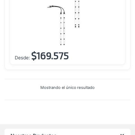
$
169.575
Este
Desde:
producto
tiene
múltiples
variantes.
Mostrando el único resultado
Las
opciones
se
pueden
elegir
en
la