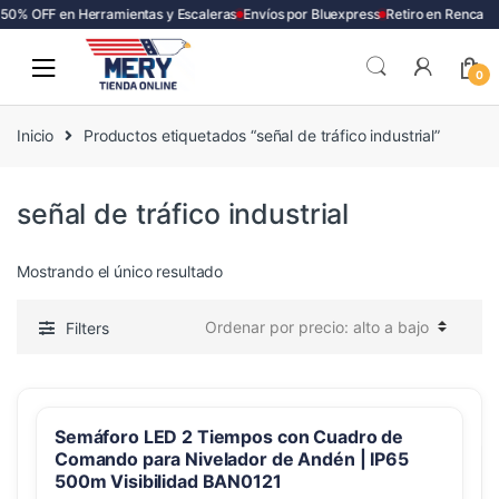
50% OFF en Herramientas y Escaleras
Envíos por Bluexpress
Retiro en Renca
Skip
Skip
to
to
0
navigation
content
Inicio
Productos etiquetados “señal de tráfico industrial”
señal de tráfico industrial
Mostrando el único resultado
Filters
Semáforo LED 2 Tiempos con Cuadro de
Comando para Nivelador de Andén | IP65
500m Visibilidad BAN0121