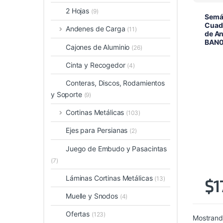
2 Hojas
(9)
Semá
Cuad
Andenes de Carga
(11)
de An
BAN0
Cajones de Aluminio
(26)
Cinta y Recogedor
(4)
Conteras, Discos, Rodamientos
y Soporte
(9)
Cortinas Metálicas
(103)
Ejes para Persianas
(2)
Juego de Embudo y Pasacintas
(7)
Láminas Cortinas Metálicas
(13)
$
1
Muelle y Snodos
(4)
Ofertas
(123)
Mostrando