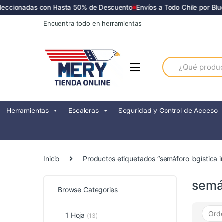
eccionadas con Hasta 50% de Descuento
Envíos a Todo Chile por Bluex
Skip
Skip
Encuentra todo en herramientas
to
to
navigation
content
Search
for:
Herramientas
Escaleras
Seguridad y Control de Acceso
Inicio
Productos etiquetados “semáforo logística in
semáf
Browse Categories
1 Hoja
(13)