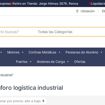
press
Retiro en Tienda: Jorge Hirmas 2679, Renca
Liquidación
Ubicación
Motores
Cortinas Metálicas
Persianas de Aluminio
Puertas
Andenes de Carga
Ofertas
dustrial”
oro logística industrial