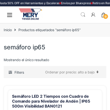
asta 50% OFF en Herramientas y Escaleras
Envíos por Bluexpress
Retiro en Re
Skip
Skip
to
to
0
navigation
content
Inicio
Productos etiquetados “semáforo ip65”
semáforo ip65
Mostrando el único resultado
Filters
Semáforo LED 2 Tiempos con Cuadro de
Comando para Nivelador de Andén | IP65
500m Visibilidad BAN0121