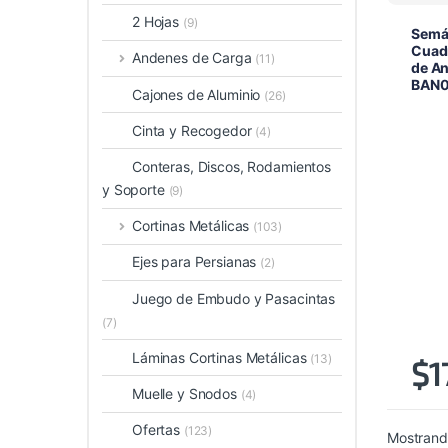
2 Hojas
(9)
Semá
Cuad
Andenes de Carga
(11)
de An
BAN0
Cajones de Aluminio
(26)
Cinta y Recogedor
(4)
Conteras, Discos, Rodamientos
y Soporte
(9)
Cortinas Metálicas
(103)
Ejes para Persianas
(2)
Juego de Embudo y Pasacintas
(7)
Láminas Cortinas Metálicas
(13)
$
1
Muelle y Snodos
(4)
Ofertas
(123)
Mostrando