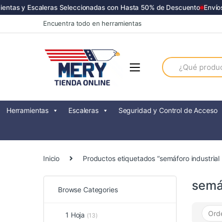
tas y Escaleras Seleccionadas con Hasta 50% de Descuento
Envíos a
Skip
Skip
Encuentra todo en herramientas
to
to
navigation
content
Search
for:
Herramientas
Escaleras
Seguridad y Control de Acceso
Inicio
Productos etiquetados “semáforo industrial 
semáf
Browse Categories
1 Hoja
(13)