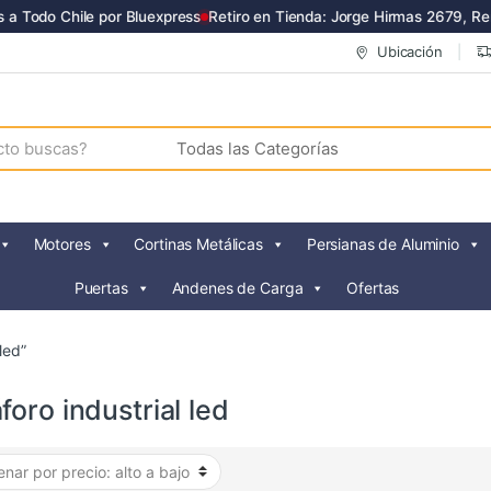
 Todo Chile por Bluexpress
Retiro en Tienda: Jorge Hirmas 2679, Renc
Ubicación
Motores
Cortinas Metálicas
Persianas de Aluminio
Puertas
Andenes de Carga
Ofertas
led”
oro industrial led