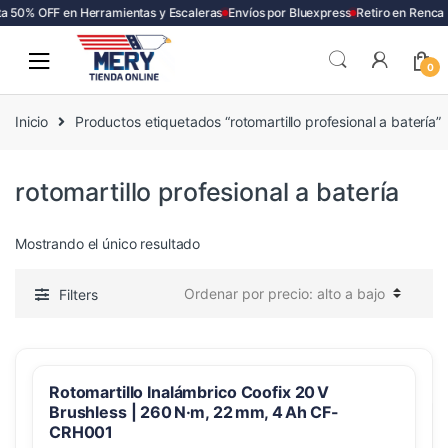
a 50% OFF en Herramientas y Escaleras
Envíos por Bluexpress
Retiro en Renca
Skip
Skip
to
to
0
navigation
content
Inicio
Productos etiquetados “rotomartillo profesional a batería”
rotomartillo profesional a batería
Mostrando el único resultado
Filters
Rotomartillo Inalámbrico Coofix 20 V
Brushless | 260 N·m, 22 mm, 4 Ah CF-
CRH001