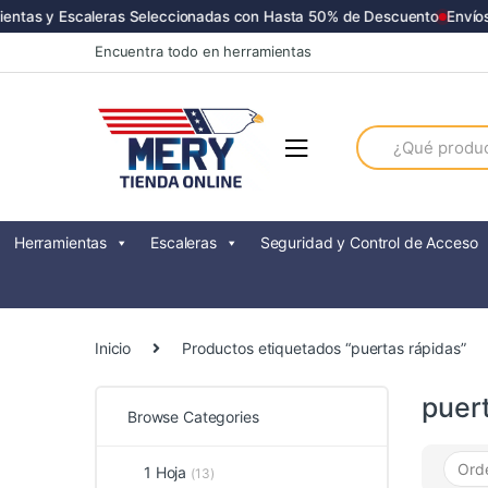
tas y Escaleras Seleccionadas con Hasta 50% de Descuento
Envíos a
Skip
Skip
Encuentra todo en herramientas
to
to
navigation
content
Search
for:
Herramientas
Escaleras
Seguridad y Control de Acceso
Inicio
Productos etiquetados “puertas rápidas”
puer
Browse Categories
1 Hoja
(13)