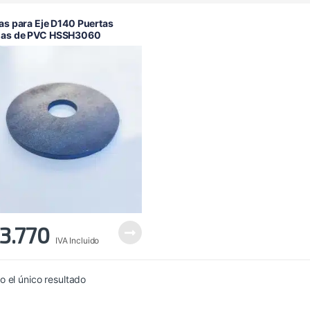
las para Eje D140 Puertas
das de PVC HSSH3060
3.770
IVA Incluido
 el único resultado