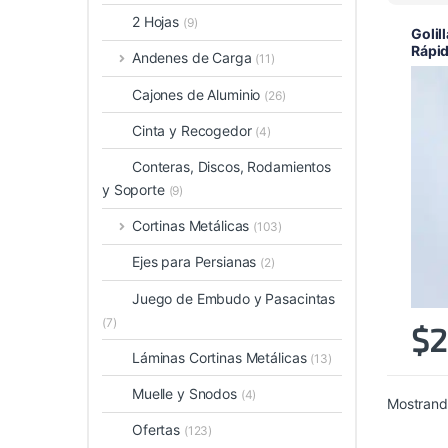
2 Hojas
(9)
Golil
Rápi
Andenes de Carga
(11)
Cajones de Aluminio
(26)
Cinta y Recogedor
(4)
Conteras, Discos, Rodamientos
y Soporte
(9)
Cortinas Metálicas
(103)
Ejes para Persianas
(2)
Juego de Embudo y Pasacintas
(7)
$
2
Láminas Cortinas Metálicas
(13)
Muelle y Snodos
(4)
Mostrando
Ofertas
(123)