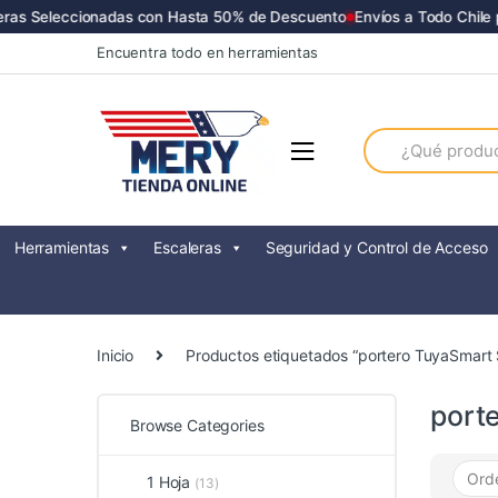
as Seleccionadas con Hasta 50% de Descuento
Envíos a Todo Chile po
Skip
Skip
Encuentra todo en herramientas
to
to
navigation
content
Search
for:
Herramientas
Escaleras
Seguridad y Control de Acceso
Inicio
Productos etiquetados “portero TuyaSmart 
port
Browse Categories
1 Hoja
(13)