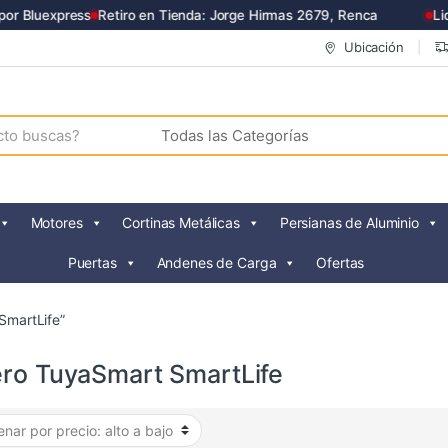
r Bluexpress
Retiro en Tienda: Jorge Hirmas 2679, Renca
Liqu
Ubicación
Motores
Cortinas Metálicas
Persianas de Aluminio
Puertas
Andenes de Carga
Ofertas
SmartLife”
ero TuyaSmart SmartLife