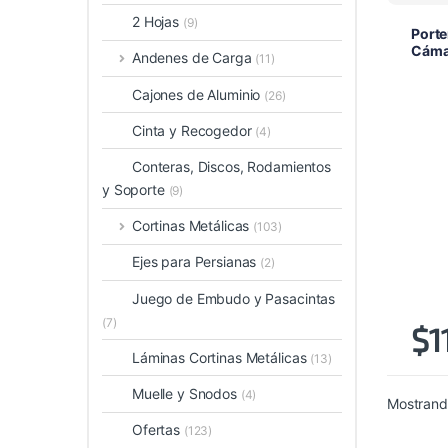
2 Hojas
(9)
Porte
Cáma
Andenes de Carga
(11)
Cajones de Aluminio
(26)
Cinta y Recogedor
(4)
Conteras, Discos, Rodamientos
y Soporte
(9)
Cortinas Metálicas
(103)
Ejes para Persianas
(2)
Juego de Embudo y Pasacintas
(7)
$
1
Láminas Cortinas Metálicas
(13)
Muelle y Snodos
(4)
Mostrando
Ofertas
(123)