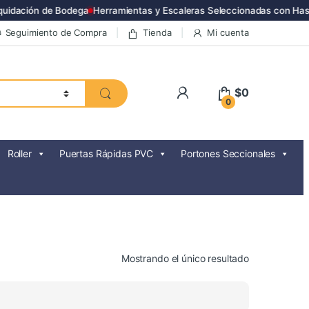
idación de Bodega
Herramientas y Escaleras Seleccionadas con Hast
Seguimiento de Compra
Tienda
Mi cuenta
$
0
0
Roller
Puertas Rápidas PVC
Portones Seccionales
Mostrando el único resultado