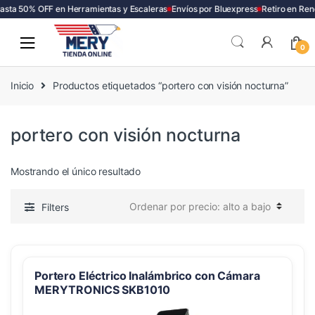
asta 50% OFF en Herramientas y Escaleras
Envíos por Bluexpress
Retiro en Ren
Skip
Skip
to
to
0
navigation
content
Inicio
Productos etiquetados “portero con visión nocturna”
portero con visión nocturna
Mostrando el único resultado
Filters
Portero Eléctrico Inalámbrico con Cámara
MERYTRONICS SKB1010