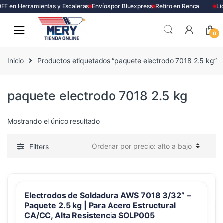
FF en Herramientas y Escaleras
Envíos por Bluexpress
Retiro en Renca
Li
Skip
Skip
to
to
0
navigation
content
Inicio
Productos etiquetados “paquete electrodo 7018 2.5 kg”
paquete electrodo 7018 2.5 kg
Mostrando el único resultado
Filters
Electrodos de Soldadura AWS 7018 3/32” –
Paquete 2.5 kg | Para Acero Estructural
CA/CC, Alta Resistencia SOLP005