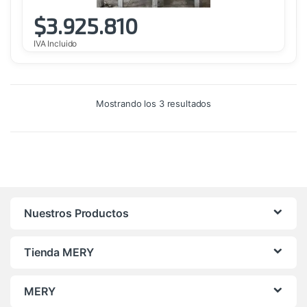
$
3.925.810
IVA Incluido
Ordenado
Mostrando los 3 resultados
por
precio:
alto
a
bajo
Nuestros Productos
Tienda MERY
MERY