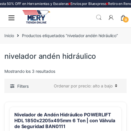
sta 50% OFF en Herramientas y Escaleras
Envíos por Bluexpress
Retiro en Renc
Skip
Skip
to
to
0
navigation
content
Inicio
Productos etiquetados “nivelador andén hidráulico”
nivelador andén hidráulico
Ordenado
Mostrando los 3 resultados
por
precio:
Filters
alto
a
bajo
Nivelador de Andén Hidráulico POWERLIFT
HDL 1850x2205x495mm 6 Ton | con Válvula
de Seguridad BAN0111