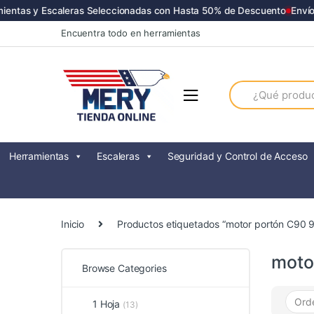
ntas y Escaleras Seleccionadas con Hasta 50% de Descuento
Envíos 
Skip
Skip
Encuentra todo en herramientas
to
to
navigation
content
Search
for:
Herramientas
Escaleras
Seguridad y Control de Acceso
Inicio
Productos etiquetados “motor portón C90
moto
Browse Categories
1 Hoja
(13)