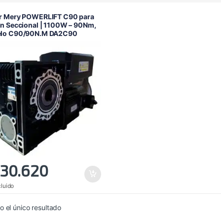
r Mery POWERLIFT C90 para
n Seccional | 1100W – 90Nm,
lo C90/90N.M DA2C90
30.620
cluido
 el único resultado