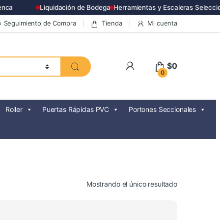
ca
Liquidación de Bodega
Herramientas y Escaleras Seleccio
Seguimiento de Compra
Tienda
Mi cuenta
$
0
0
Roller
Puertas Rápidas PVC
Portones Seccionales
Mostrando el único resultado