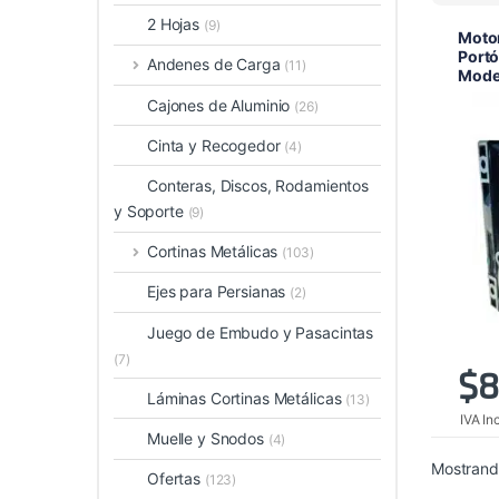
2 Hojas
(9)
Moto
Portó
Andenes de Carga
(11)
Mode
Cajones de Aluminio
(26)
Cinta y Recogedor
(4)
Conteras, Discos, Rodamientos
y Soporte
(9)
Cortinas Metálicas
(103)
Ejes para Persianas
(2)
Juego de Embudo y Pasacintas
(7)
$
8
Láminas Cortinas Metálicas
(13)
IVA In
Muelle y Snodos
(4)
Mostrando
Ofertas
(123)