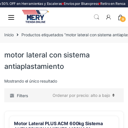
 50% OFF en Herramientas y Escaleras
Envíos por Bluexpress
Retiro en Renca
Skip
Skip
to
to
0
navigation
content
Inicio
Productos etiquetados “motor lateral con sistema antiapla
motor lateral con sistema
antiaplastamiento
Mostrando el único resultado
Filters
Motor Lateral PLUS ACM 600kg Sistema