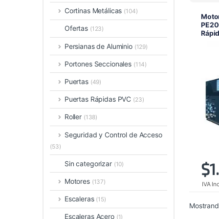
Cortinas Metálicas
(104)
Moto
PE200
Ofertas
(123)
Rápi
Persianas de Aluminio
(129)
Portones Seccionales
(114)
Puertas
(49)
Puertas Rápidas PVC
(23)
Roller
(138)
Seguridad y Control de Acceso
(53)
Sin categorizar
$
1
(10)
Motores
(137)
IVA In
Escaleras
(15)
Mostrando
Escaleras Acero
(1)