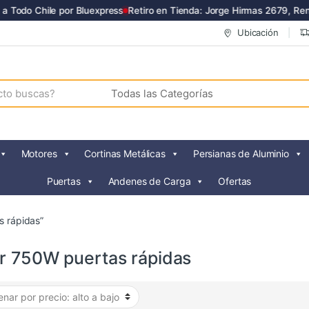
 Todo Chile por Bluexpress
Retiro en Tienda: Jorge Hirmas 2679, Renc
Ubicación
Motores
Cortinas Metálicas
Persianas de Aluminio
Puertas
Andenes de Carga
Ofertas
s rápidas”
r 750W puertas rápidas