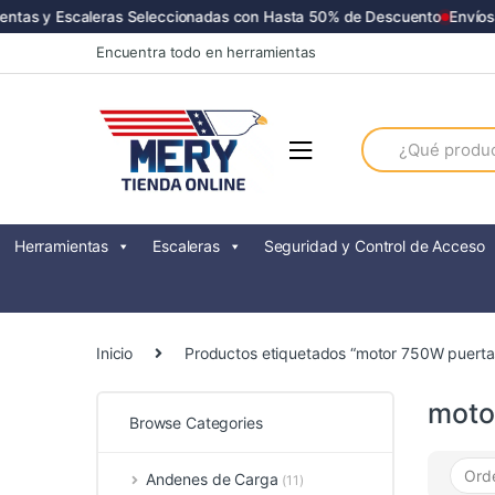
ntas y Escaleras Seleccionadas con Hasta 50% de Descuento
Envíos a
Skip
Skip
Encuentra todo en herramientas
to
to
navigation
content
Search
for:
Herramientas
Escaleras
Seguridad y Control de Acceso
Inicio
Productos etiquetados “motor 750W puerta
moto
Browse Categories
Andenes de Carga
(11)