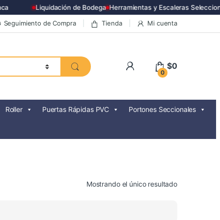
a
Liquidación de Bodega
Herramientas y Escaleras Seleccion
Seguimiento de Compra
Tienda
Mi cuenta
$
0
0
Roller
Puertas Rápidas PVC
Portones Seccionales
Mostrando el único resultado